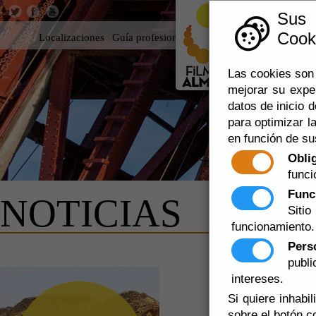
Sus
Cooki
Localizaciones
Guía profesional
Rodar en Almería
360
Las cookies son 
mejorar su expe
datos de inicio d
para optimizar la
en función de su
Obli
funci
Func
NOTICIAS
Siti
funcionamiento.
Pers
publ
NOTICIAS
intereses.
Si quiere inhabi
RODAJE DE 
sobre el botón c