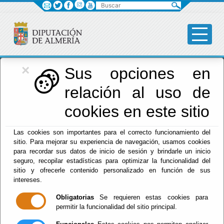
Buscar
×
Diputación
Sus opciones en
relación al uso de
Menú Diputación
cookies en este sitio
Inicio
-
Diputación
- Saludo del presidente
Las cookies son importantes para el correcto funcionamiento del
sitio. Para mejorar su experiencia de navegación, usamos cookies
Saludo del
para recordar sus datos de inicio de sesión y brindarle un inicio
seguro, recopilar estadísticas para optimizar la funcionalidad del
presidente
sitio y ofrecerle contenido personalizado en función de sus
intereses.
Obligatorias
Se requieren estas cookies para
permitir la funcionalidad del sitio principal.
Escuchar