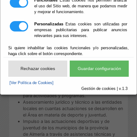
Funcionales
Estas cookies nos permiten analizar
el uso del Sitio web, de manera que podamos medir
Escuchar
y mejorar el funcionamiento.
Área de Deportes, Vida
Saludable y Juventud
Personalizadas
Estas cookies son utilizadas por
empresas publicitarias para publicar anuncios
relevantes para sus intereses.
Las competencias de esta Área, distribuidas conforme
a su estructura, son:
Si quiere inhabilitar las cookies funcionales y/o personalizadas,
haga click sobre el botón correspondiente.
a) Competencias correspondientes
al Diputado Delegado de Deportes, Vida Saludable y
Rechazar cookies
Guardar configuración
Juventud:
Planificación, gestión y desarrollo de Planes
[Ver Política de Cookies]
Gestión de cookies | v.1.3
generales provinciales de deportes y Juventud
para actividades y programas.
Asesoramiento jurídico y técnico a las entidades
locales en cuantas actuaciones se desarrollen en
el Área en materia de deporte y juventud.
Impulso a las actuaciones deportivas y de
juventud de los municipios de la provincia
de Almería a través de asistencias técnicas y