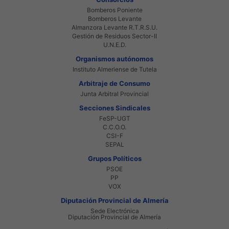
Bomberos Poniente
Bomberos Levante
Almanzora Levante R.T.R.S.U.
Gestión de Residuos Sector-II
U.N.E.D.
Organismos autónomos
Instituto Almeriense de Tutela
Arbitraje de Consumo
Junta Arbitral Provincial
Secciones Sindicales
FeSP-UGT
C.C.O.O.
CSI-F
SEPAL
Grupos Políticos
PSOE
PP
VOX
Diputación Provincial de Almería
Sede Electrónica
Diputación Provincial de Almería