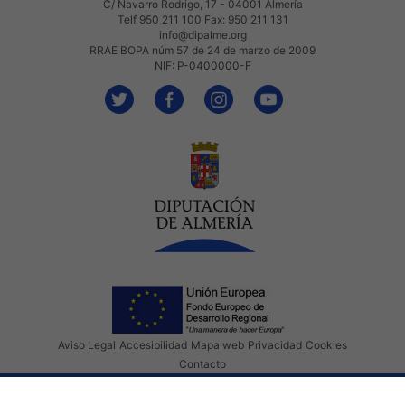
C/ Navarro Rodrigo, 17 - 04001 Almería
Telf 950 211 100 Fax: 950 211 131
info@dipalme.org
RRAE BOPA núm 57 de 24 de marzo de 2009
NIF: P-0400000-F
Aviso Legal
Accesibilidad
Mapa web
Privacidad
Cookies
Contacto