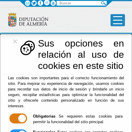
Buscar
×
Diputación
Sus opciones en
relación al uso de
Menú Diputación
cookies en este sitio
Inicio
-
Diputación
- Deportes, Vida Saludable y Juventud
Las cookies son importantes para el correcto funcionamiento del
sitio. Para mejorar su experiencia de navegación, usamos cookies
Deportes, Vida
para recordar sus datos de inicio de sesión y brindarle un inicio
seguro, recopilar estadísticas para optimizar la funcionalidad del
Saludable y
sitio y ofrecerle contenido personalizado en función de sus
intereses.
Juventud
Obligatorias
Se requieren estas cookies para
permitir la funcionalidad del sitio principal.