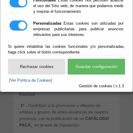
Funcionales
Estas cookies nos permiten analizar
CULTURA
el uso del Sitio web, de manera que podamos medir
y mejorar el funcionamiento.
ALMERIENSE
Personalizadas
Estas cookies son utilizadas por
empresas publicitarias para publicar anuncios
relevantes para sus intereses.
Si quiere inhabilitar las cookies funcionales y/o personalizadas,
PROGRAMA DE APOYO A LA
haga click sobre el botón correspondiente.
CULTURA ALMERIENSE ( P.A.C.A.)
Rechazar cookies
Guardar configuración
La Diputación de Almería contempla, dentro del
Plan Provincial de Cultura, Cine e Identidad
[Ver Política de Cookies]
Almeriense, el Programa de Apoyo a la Cultura
Gestión de cookies | v.1.3
Almeriense (P.A.C.A.), que tiene una doble
finalidad:
1º
- Contribuir a la promoción y difusión de
artistas y grupos de artes escénicas de nuestra
provincia, con la publicación de un
CATÁLOGO
PACA,
en la web de Diputación.