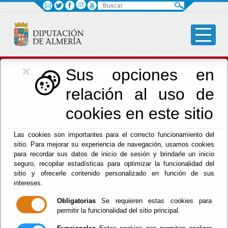
Buscar
×
Cultura, Cine e
Sus opciones en
relación al uso de
Identidad Almeriense
cookies en este sitio
Las cookies son importantes para el correcto funcionamiento del
Menú Cultura
sitio. Para mejorar su experiencia de navegación, usamos cookies
para recordar sus datos de inicio de sesión y brindarle un inicio
Inicio
-
Cultura y Cine
- PROGRAMA DE APOYO A LA
seguro, recopilar estadísticas para optimizar la funcionalidad del
CULTURA ALMERIENSE
sitio y ofrecerle contenido personalizado en función de sus
intereses.
PROGRAMA DE
Obligatorias
Se requieren estas cookies para
permitir la funcionalidad del sitio principal.
APOYO A LA