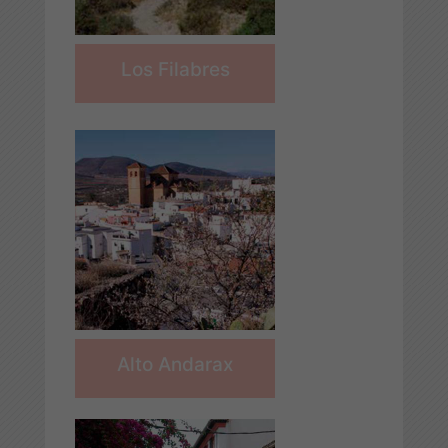
Los Filabres
Alto Andarax