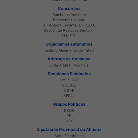
Consorcios
Bomberos Poniente
Bomberos Levante
Almanzora Levante R.T.R.S.U.
Gestión de Residuos Sector-II
U.N.E.D.
Organismos autónomos
Instituto Almeriense de Tutela
Arbitraje de Consumo
Junta Arbitral Provincial
Secciones Sindicales
FeSP-UGT
C.C.O.O.
CSI-F
SEPAL
Grupos Políticos
PSOE
PP
VOX
Diputación Provincial de Almería
Sede Electrónica