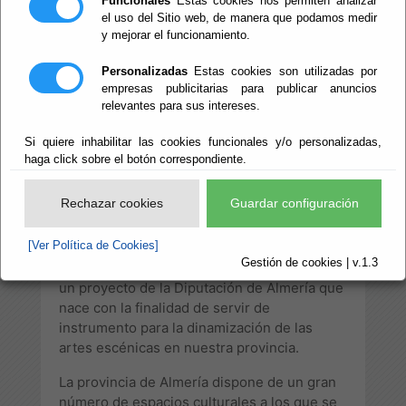
Funcionales
Estas cookies nos permiten analizar
el uso del Sitio web, de manera que podamos medir
y mejorar el funcionamiento.
Personalizadas
Estas cookies son utilizadas por
empresas publicitarias para publicar anuncios
relevantes para sus intereses.
Si quiere inhabilitar las cookies funcionales y/o personalizadas,
haga click sobre el botón correspondiente.
Rechazar cookies
Guardar configuración
[Ver Política de Cookies]
La guía de los Espacios Escénicos de la
Gestión de cookies | v.1.3
Provincia de Almería, ECPA en sus siglas; es
un proyecto de la Diputación de Almería que
nace con la finalidad de servir de
instrumento para la dinamización de las
artes escénicas en nuestra provincia.
La provincia de Almería dispone de un gran
número de espacios culturales a los que se