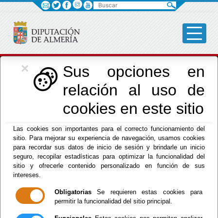
Buscar
×
Cultura, Cine e
Sus opciones en
relación al uso de
Identidad Almeriense
cookies en este sitio
Las cookies son importantes para el correcto funcionamiento del
Menú Cultura
sitio. Para mejorar su experiencia de navegación, usamos cookies
para recordar sus datos de inicio de sesión y brindarle un inicio
Inicio
-
Cultura y Cine
- Presentación de la guía ECPA
seguro, recopilar estadísticas para optimizar la funcionalidad del
sitio y ofrecerle contenido personalizado en función de sus
Presentación de
intereses.
Obligatorias
Se requieren estas cookies para
la guía ECPA
permitir la funcionalidad del sitio principal.