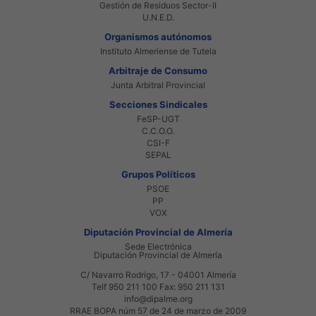
Gestión de Residuos Sector-II
U.N.E.D.
Organismos autónomos
Instituto Almeriense de Tutela
Arbitraje de Consumo
Junta Arbitral Provincial
Secciones Sindicales
FeSP-UGT
C.C.O.O.
CSI-F
SEPAL
Grupos Políticos
PSOE
PP
VOX
Diputación Provincial de Almería
Sede Electrónica
Diputación Provincial de Almería
C/ Navarro Rodrigo, 17 - 04001 Almería
Telf 950 211 100 Fax: 950 211 131
info@dipalme.org
RRAE BOPA núm 57 de 24 de marzo de 2009