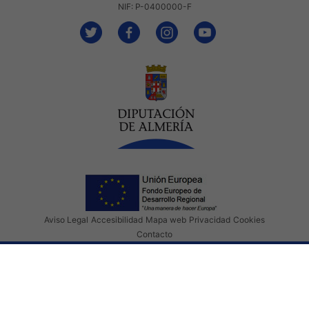
NIF: P-0400000-F
Aviso Legal
Accesibilidad
Mapa web
Privacidad
Cookies
Contacto