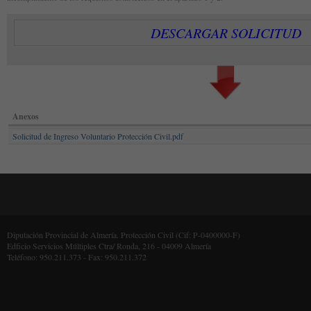
DESCARGAR SOLICITUD
Anexos
Solicitud de Ingreso Voluntario Protección Civil.pdf
Diputación Provincial de Almería. Protección Civil (Cif: P-0400000-F)
Edficio Servicios Múltiples Ctra/ Ronda, 216 - 04009 Almería
Teléfono: 950.211.373 - Fax: 950.211.372