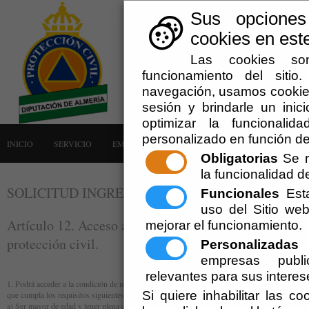
Sus opciones
cookies en este
Las cookies son
funcionamiento del siti
navegación, usamos cookies
sesión y brindarle un inici
optimizar la funcionalid
personalizado en función de
INICIO
SERVICIO
EMERGENCIAS
LA AGRUPACIÓN
AVISOS
Obligatorias
Se r
la funcionalidad del
SOLICITUD INGRESO AGRUPACIÓN VOLUNTAR
Funcionales
Esta
uso del Sitio w
Artículo 12. Acceso a la condición de miembro del vo
mejorar el funcionamiento.
protección civil.
Personalizadas
E
empresas publi
relevantes para sus interes
1. Podrá acceder a la condición de miembro del voluntariado de protección civil toda persona
Si quiere inhabilitar las c
que cumpla los requisitos siguientes:
a) Ser mayor de edad y tener plena capacidad de obrar.