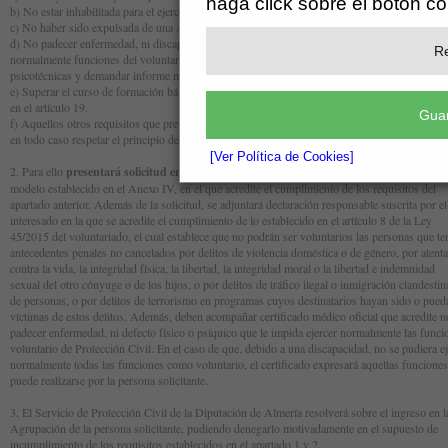
haga click sobre el botón c
b) No estar inhabilitada para el ejercicio de funciones públicas por sentencia firme.
c) No haber sido expulsada de una Agrupación por resolución administrativa firme.
d) No padecer enfermedad, ni discapacidad física, psíquica o sensorial que impida ejercer
Re
normalmente funciones del voluntariado de protección civil. La Agrupación podrá establece
psicotécnicas y demandar informe médico que acredite su disponibilidad.
e) Superar el curso de formación básica para voluntariado de protección civil, según lo disp
en el artículo 19.
Guar
f) Aquellos otros requisitos que prevea específicamente el Reglamento de la Agrupación, q
en todo caso respetar el principio de no discriminación.
[Ver Política de Cookies]
2. Para ello
presentará solicitud en el Registro General de la Diputación de Almería,
co
modelo establecido en el Anexo IV, en el que acredite el cumplimiento de los requisitos del
apartado anterior. Además de la solicitud, se adjuntará declaración responsable suscrita por e
interesado en la que se acredite el cumplimiento de lo establecido en el artículo 8 de la Ley
45/2015 del voluntariado, el cual establece que no podrán ser voluntarios las personas que 
antecedentes penales no cancelados por delitos de violencia doméstica o de género, por atent
contra la vida, la integridad física, la libertad, la integridad moral o la libertad e indemnidad
sexual del otro cónyuge o de los hijos, o por delitos de tráfico ilegal o inmigración clandesti
de personas, o por delitos de terrorismo en programas cuyos destinatarios hayan sido o pue
víctimas de estos delitos. Además, deben acompañar certificado médico oficial que acredite 
padecer enfermedad, ni defecto físico o psíquico que le impida ejercer normalmente las func
voluntario de Protección Civil. En el caso de que, debido a una discapacidad, no se pudiera e
normalmente todas las funciones como voluntario, el certificado expresará aquellas funcion
puede realizarse por la persona solicitante.
3. El Servicio de Protección Civil de la Diputación de Almería resolverá sobre el ingreso en 
Agrupación de la persona solicitante, pudiendo denegarlo motivadamente en el supuesto de
incumplimiento de los requisitos establecidos en el apartado 1 y 2.