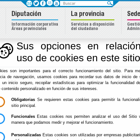
Buscar
Diputación
La provincia
Sede
Información corporativa
Servicios a disposición
Gestió
Áreas provinciales
del ciudadano
Admini
dentidad Almeriense
Sus opciones en relación
uso de cookies en este siti
Inicio
-
Cultura y Cine
- Artes Audiovisuales - DPC
kies son importantes para el correcto funcionamiento del sitio. Para me
FICAL 2026-
Del : 28/07/20
ncia de navegación, usamos cookies para recordar sus datos de inicio de 
Lugar: Almerí
INSCRIPCIONES DEL
Perido: 07 - J
CERTAMEN
e un inicio seguro, recopilar estadísticas para optimizar la funcionalidad de
Tipo: Artes A
NACIONAL DE
e contenido personalizado en función de sus intereses.
SERIES DE
TELEVISIÓN
Obligatorias
Se requieren estas cookies para permitir la funcional
ALMERÍA 2026
sitio principal.
FICAL 2026-
Del : 28/07/20
Funcionales
Estas cookies nos permiten analizar el uso del Sitio 
Lugar: Almerí
INSCRIPCIONES DEL
manera que podamos medir y mejorar el funcionamiento.
Perido: 07 - J
CERTAMEN
Tipo: Artes A
NACIONAL DE
LARGOMETRAJES
Personalizadas
Estas cookies son utilizadas por empresas publicitar
'ÓPERA PRIMA'