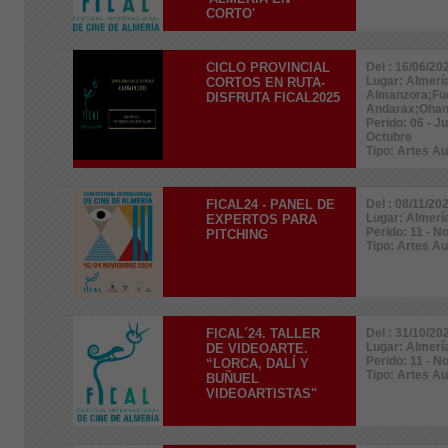
CORTO'
CICLO PROVINCIAL
Del : 16/06/20
Lugar: Almer
CORTOS EN RUTA-
Almanzora;Fuen
DISFRUTA FICAL2025
Andarax;Ohan
Perido: 06 - J
Octubre
Tipo: Artes A
FICAL24 - PANEL DE
Del : 08/11/20
Lugar: Almerí
EXPERTOS PARA
Perido: 11 - 
PITCHING
Tipo: Artes A
FICAL´24. TALLER
Del : 31/10/20
Lugar: Almerí
DE VIDEOARTE.
Perido: 11 - 
“LORCA, DALÍ Y
Tipo: Artes A
BUÑUEL
VIDEOARTISTAS"