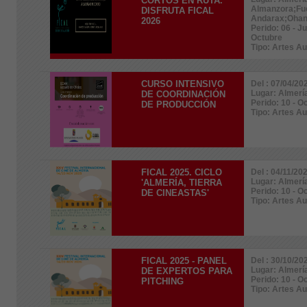
CORTOS EN RUTA.
Almanzora;Fuen
DISFRUTA FICAL
Andarax;Ohan
2026
Perido: 06 - J
Octubre
Tipo: Artes A
CURSO INTENSIVO
Del : 07/04/20
Lugar: Almerí
DE COORDINACIÓN
Perido: 10 - O
DE PRODUCCIÓN
Tipo: Artes A
FICAL 2025. CICLO
Del : 04/11/20
Lugar: Almerí
'ALMERÍA, TIERRA
Perido: 10 - O
DE CINEASTAS'
Tipo: Artes A
FICAL 2025 - PANEL
Del : 30/10/20
Lugar: Almerí
DE EXPERTOS PARA
Perido: 10 - O
PITCHING
Tipo: Artes A