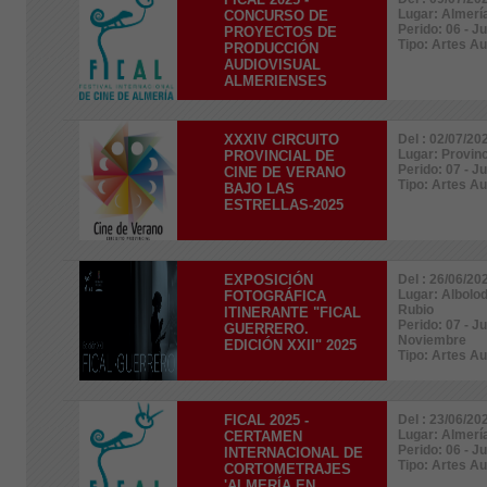
Lugar: Almerí
CONCURSO DE
Perido: 06 - Ju
PROYECTOS DE
Tipo: Artes A
PRODUCCIÓN
AUDIOVISUAL
ALMERIENSES
XXXIV CIRCUITO
Del : 02/07/20
Lugar: Provin
PROVINCIAL DE
Perido: 07 - J
CINE DE VERANO
Tipo: Artes A
BAJO LAS
ESTRELLAS-2025
EXPOSICIÓN
Del : 26/06/20
Lugar: Albolo
FOTOGRÁFICA
Rubio
ITINERANTE "FICAL
Perido: 07 - J
GUERRERO.
Noviembre
EDICIÓN XXII" 2025
Tipo: Artes A
FICAL 2025 -
Del : 23/06/20
Lugar: Almerí
CERTAMEN
Perido: 06 - Ju
INTERNACIONAL DE
Tipo: Artes A
CORTOMETRAJES
'ALMERÍA EN