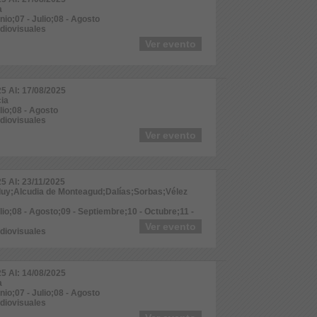
a
nio;07 - Julio;08 - Agosto
udiovisuales
Ver evento
25 Al: 17/08/2025
cia
ulio;08 - Agosto
udiovisuales
Ver evento
25 Al: 23/11/2025
duy;Alcudia de Monteagud;Dalías;Sorbas;Vélez
ulio;08 - Agosto;09 - Septiembre;10 - Octubre;11 -
Ver evento
udiovisuales
25 Al: 14/08/2025
a
nio;07 - Julio;08 - Agosto
udiovisuales