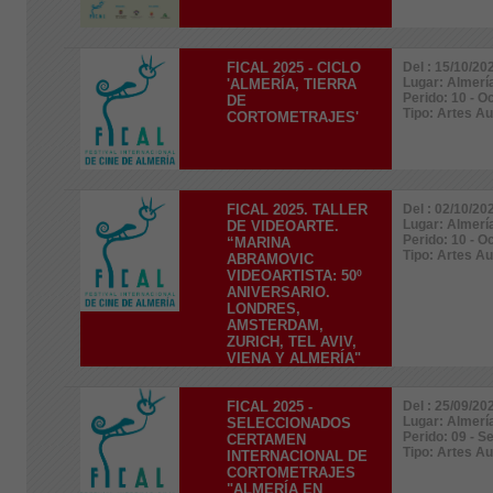
FICAL 2025 - CICLO
Del : 15/10/20
Lugar: Almerí
'ALMERÍA, TIERRA
Perido: 10 - O
DE
Tipo: Artes A
CORTOMETRAJES'
FICAL 2025. TALLER
Del : 02/10/20
Lugar: Almerí
DE VIDEOARTE.
Perido: 10 - O
“MARINA
Tipo: Artes A
ABRAMOVIC
VIDEOARTISTA: 50º
ANIVERSARIO.
LONDRES,
AMSTERDAM,
ZURICH, TEL AVIV,
VIENA Y ALMERÍA"
FICAL 2025 -
Del : 25/09/20
Lugar: Almerí
SELECCIONADOS
Perido: 09 - 
CERTAMEN
Tipo: Artes A
INTERNACIONAL DE
CORTOMETRAJES
"ALMERÍA EN