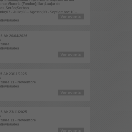
te Victoria (Fondón);Illar;Laujar de
es;Serón;Sorbas
unio;07 - Julio;08 - Agosto;09 - Septiembre;10 -
Ver evento
udiovisuales
26 Al: 20/04/2026
a
ctubre
udiovisuales
Ver evento
25 Al: 23/11/2025
a
ctubre;11 - Noviembre
udiovisuales
Ver evento
25 Al: 23/11/2025
a
ctubre;11 - Noviembre
udiovisuales
Ver evento