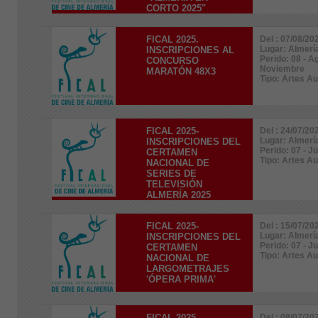
CORTO 2025"
FICAL 2025.
Del : 07/08/20
Lugar: Almerí
INSCRIPCIONES AL
Perido: 08 - A
CONCURSO
Noviembre
MARATÓN 48X3
Tipo: Artes A
FICAL 2025-
Del : 24/07/20
Lugar: Almerí
INSCRIPCIONES DEL
Perido: 07 - J
CERTAMEN
Tipo: Artes A
NACIONAL DE
SERIES DE
TELEVISIÓN
ALMERÍA 2025
FICAL 2025-
Del : 15/07/20
Lugar: Almerí
INSCRIPCIONES DEL
Perido: 07 - J
CERTAMEN
Tipo: Artes A
NACIONAL DE
LARGOMETRAJES
'ÓPERA PRIMA'
FICAL 2025 -
Del : 09/07/20