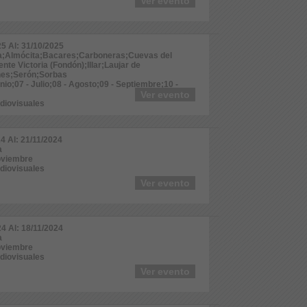
Ver evento
25 Al: 31/10/2025
ía;Almócita;Bacares;Carboneras;Cuevas del
te Victoria (Fondón);Illar;Laujar de
es;Serón;Sorbas
unio;07 - Julio;08 - Agosto;09 - Septiembre;10 -
Ver evento
udiovisuales
24 Al: 21/11/2024
a
Noviembre
udiovisuales
Ver evento
24 Al: 18/11/2024
a
Noviembre
udiovisuales
Ver evento