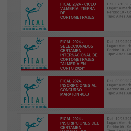
FICAL 2024 - CICLO
Del : 07/10/20
Lugar: Almerí
'ALMERÍA, TIERRA
Perido: 10 - O
DE
Tipo: Artes A
CORTOMETRAJES'
FICAL 2024 -
Del : 26/09/20
Lugar: Almerí
SELECCIONADOS
Perido: 10 - O
CERTAMEN
Tipo: Artes A
INTERNACIONAL DE
CORTOMETRAJES
"ALMERÍA EN
CORTO 2024"
FICAL 2024.
Del : 09/09/20
Lugar: Almerí
INSCRIPCIONES AL
Perido: 08 - A
CONCURSO
Tipo: Artes A
MARATÓN 48X3
FICAL 2024 -
Del : 10/08/20
Lugar: Almerí
INSCRIPCIONES DEL
Perido: 09 - S
CERTAMEN