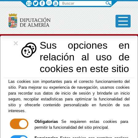
Buscar
×
Cultura, Cine e
Sus opciones en
relación al uso de
Identidad Almeriense
cookies en este sitio
Las cookies son importantes para el correcto funcionamiento del
Menú Cultura
sitio. Para mejorar su experiencia de navegación, usamos cookies
para recordar sus datos de inicio de sesión y brindarle un inicio
Inicio
-
Cultura y Cine
- FICAL 2025 - CICLO 'ÓPERA
seguro, recopilar estadísticas para optimizar la funcionalidad del
PRIMA INTERNACIONAL'
sitio y ofrecerle contenido personalizado en función de sus
intereses.
FICAL 2025 -
Obligatorias
Se requieren estas cookies para
permitir la funcionalidad del sitio principal.
CICLO 'ÓPERA