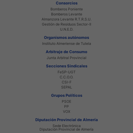
Consorcios
Bomberos Poniente
Bomberos Levante
Almanzora Levante R.T.R.S.U.
Gestión de Residuos Sector-II
U.N.E.D.
Organismos autónomos
Instituto Almeriense de Tutela
Arbitraje de Consumo
Junta Arbitral Provincial
Secciones Sindicales
FeSP-UGT
C.C.O.O.
CSI-F
SEPAL
Grupos Políticos
PSOE
PP
VOX
Diputación Provincial de Almería
Sede Electrónica
Diputación Provincial de Almería