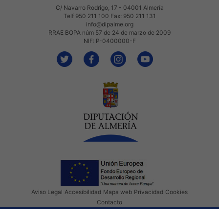
C/ Navarro Rodrigo, 17 - 04001 Almería
Telf 950 211 100 Fax: 950 211 131
info@dipalme.org
RRAE BOPA núm 57 de 24 de marzo de 2009
NIF: P-0400000-F
Aviso Legal
Accesibilidad
Mapa web
Privacidad
Cookies
Contacto