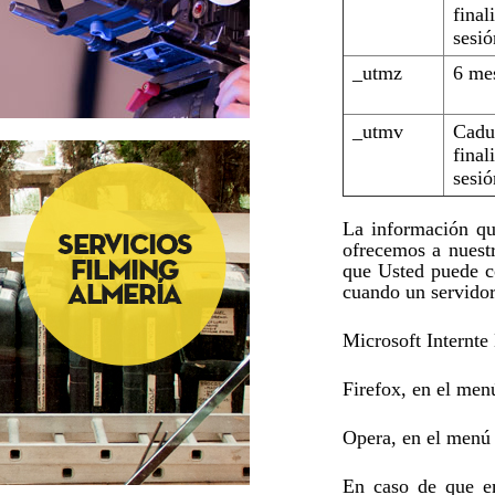
final
sesió
_utmz
6 me
_utmv
Cadu
final
sesió
La información qu
ofrecemos a nuest
que Usted puede co
cuando un servidor
Microsoft Internte
Firefox, en el men
Opera, en el menú
En caso de que em