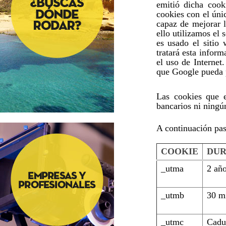
emitió dicha cook
cookies con el úni
capaz de mejorar l
ello utilizamos el
es usado el sitio
tratará esta infor
el uso de Internet
que Google pueda p
Las cookies que e
bancarios ni ningún
A continuación pas
COOKIE
DUR
_utma
2 añ
_utmb
30 m
_utmc
Cadu